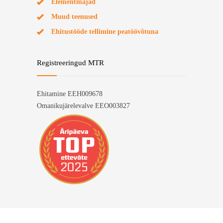
Elementmajad
Muud teenused
Ehitustööde tellimine peatöövõtuna
Registreeringud MTR
Ehitamine EEH009678
Omanikujärelevalve EEO003827