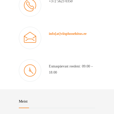
+372 5623 0350
info[at]viisplussehitus.ee
Esmaspäevast reedeni: 09.00 –
18.00
Meist