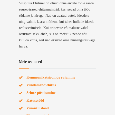
Viispluss Ehitusel on olnud õnne endale tööle saada
suurepärased ehitusmeistrid, kes teevad oma tööd
südame ja kirega. Nad on avatud uutele ideedele
ning valmis kaasa mõtlema kui tahes hullude ideede
realiseerimisele. Kui erinevate võimaluste vahel
otsustamiseks läheb, siis on mõistlik nende nõu
kuulda võtta, sest nad eksivad oma hinnangutes väga
harva.
Meie teenused
Kommunikatsioonide rajamine
Vundamendiehitus
Seinte püstitamine
Katusetööd
Viimistlustööd