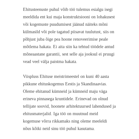
Ehitusteenuste puhul võib töö tulemus esialgu isegi
meeldida ent kui maja konstruktsiooni on lohakusest
või kogemuste puudumisest jäänud näiteks mõni
külmasild või pole tagatud piisavat tuulutust, siis on
põhjust juba õige pea hoone renoveerimise peale
mõtlema hakata. Ei aita siin ka tehtud töödele antud
mõneaastane garantii, sest selle aja jooksul ei pruugi
vead veel välja paistma hakata.
Viispluss Ehituse meistrimeestel on kuni 40 aasta
pikkune ehituskogemus Eestis ja Skandinaavias.
Oleme ehitanud kümneid ja kümneid maju väga
erineva pinnasega kruntidele. Erinevad on olnud
tellijate soovid, hoonete arhitektuursed lahendused ja
ehitusmaterjalid. Iga töö on muutnud meid
kogemuse võrra rikkamaks ning oleme meeleldi
nõus kõiki neid sinu töö puhul kasutama.