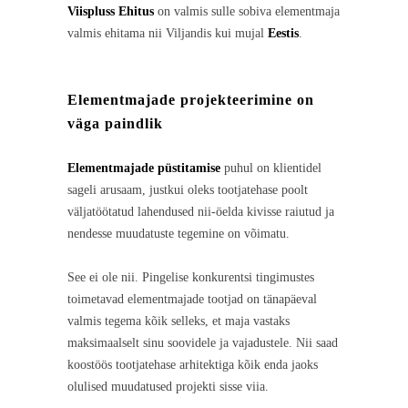
Viispluss Ehitus
on valmis sulle sobiva elementmaja
valmis ehitama nii Viljandis kui mujal
Eestis
.
Elementmajade projekteerimine on
väga paindlik
Elementmajade
püstitamise
puhul on klientidel
sageli arusaam, justkui oleks tootjatehase poolt
väljatöötatud lahendused nii-öelda kivisse raiutud ja
nendesse muudatuste tegemine on võimatu.
See ei ole nii. Pingelise konkurentsi tingimustes
toimetavad elementmajade tootjad on tänapäeval
valmis tegema kõik selleks, et maja vastaks
maksimaalselt sinu soovidele ja vajadustele. Nii saad
koostöös tootjatehase arhitektiga kõik enda jaoks
olulised muudatused projekti sisse viia.