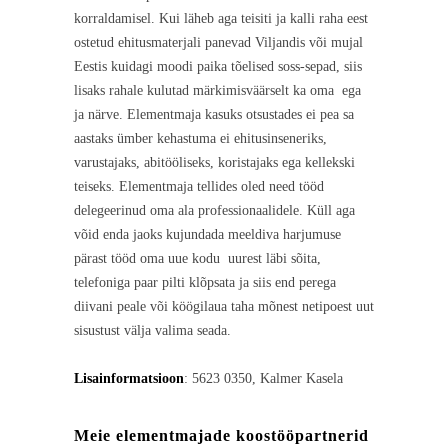
korraldamisel. Kui läheb aga teisiti ja kalli raha eest
ostetud ehitusmaterjali panevad Viljandis või mujal
Eestis kuidagi moodi paika tõelised soss-sepad, siis
lisaks rahale kulutad märkimisväärselt ka oma ega
ja närve. Elementmaja kasuks otsustades ei pea sa
aastaks ümber kehastuma ei ehitusinseneriks,
varustajaks, abitööliseks, koristajaks ega kellekski
teiseks. Elementmaja tellides oled need tööd
delegeerinud oma ala professionaalidele. Küll aga
võid enda jaoks kujundada meeldiva harjumuse
pärast tööd oma uue kodu uurest läbi sõita,
telefoniga paar pilti klõpsata ja siis end perega
diivani peale või köögilaua taha mõnest netipoest uut
sisustust välja valima seada.
Lisainformatsioon
: 5623 0350, Kalmer Kasela
Meie elementmajade koostööpartnerid