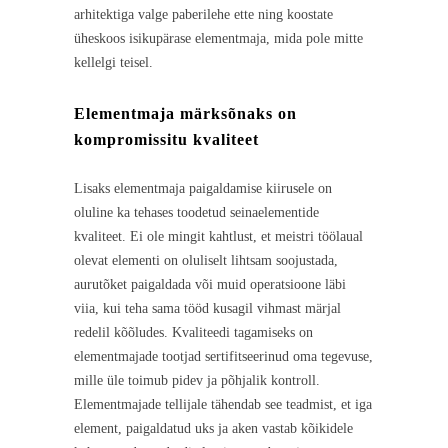
arhitektiga valge paberilehe ette ning koostate
üheskoos isikupärase elementmaja, mida pole mitte
kellelgi teisel.
Elementmaja märksõnaks on
kompromissitu kvaliteet
Lisaks elementmaja paigaldamise kiirusele on
oluline ka tehases toodetud seinaelementide
kvaliteet. Ei ole mingit kahtlust, et meistri töölaual
olevat elementi on oluliselt lihtsam soojustada,
aurutõket paigaldada või muid operatsioone läbi
viia, kui teha sama tööd kusagil vihmast märjal
redelil kõõludes. Kvaliteedi tagamiseks on
elementmajade tootjad sertifitseerinud oma tegevuse,
mille üle toimub pidev ja põhjalik kontroll.
Elementmajade tellijale tähendab see teadmist, et iga
element, paigaldatud uks ja aken vastab kõikidele