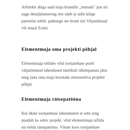
Arhitekti abiga saad maja krundile „istutada“ just nii
nagu detailplaneering ette näeb ja sulle kõige
paremini sobib, paiknegu see krunt siis Viljandimaal
või mujal Eestis.
Elementmaja oma projekti põhjal
Elementmaja tellides võid tootjatehase poolt
väljatöötatud lahendused täielikult tähelepanuta jätta
ning lasta oma maja koostada olemasoleva projekti
põhjal.
Elementmaja rätsepatööna
Kui ükski tootjatehase lahendustest ei sobi ning
puudub ka sobiv projekt, võid elementmaja tellida
nii-öelda rätsepatööna. Võtate koos tootjatehase