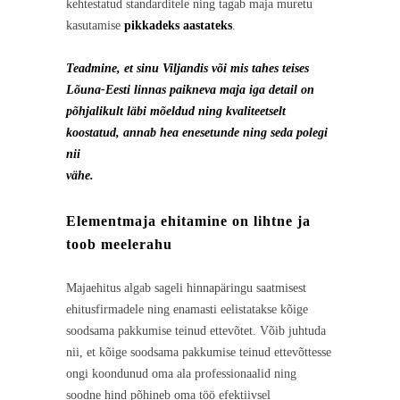
kehtestatud standarditele ning tagab maja muretu
kasutamise
pikkadeks aastateks
.
Teadmine, et sinu Viljandis või mis tahes teises
Lõuna-Eesti linnas paikneva maja iga detail on
põhjalikult läbi mõeldud ning kvaliteetselt
koostatud, annab hea enesetunde ning seda polegi
nii
vähe.
Elementmaja ehitamine on lihtne ja
toob meelerahu
Majaehitus algab sageli hinnapäringu saatmisest
ehitusfirmadele ning enamasti eelistatakse kõige
soodsama pakkumise teinud ettevõtet. Võib juhtuda
nii, et kõige soodsama pakkumise teinud ettevõttesse
ongi koondunud oma ala professionaalid ning
soodne hind põhineb oma töö efektiivsel